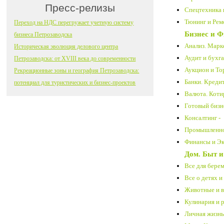
Пресс-релизы
Спецтехника 
Тюнинг и Ремо
Переход на НДС перегружает учетную систему
Бизнес и 
бизнеса Петрозаводска
Анализ. Марке
Историческая эволюция делового центра
Аудит и бухга
Петрозаводска: от XVIII века до современности
Аукцион и Тор
Рекреационные зоны и география Петрозаводска:
Банки. Креди
потенциал для туристических и бизнес-проектов
Валюта. Коти
Готовый бизн
Консалтинг -
Промышленнос
Финансы и Эк
Дом. Быт и
Все для бере
Все о детях и 
Животные и вс
Кулинария и 
Личная жизнь