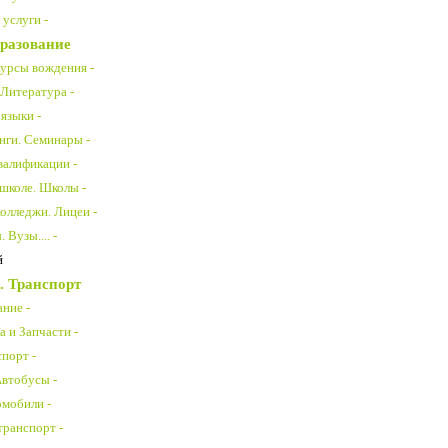
услуги -
разование
урсы вождения -
 Литература -
языки -
нги. Семинары -
алификации -
 школе. Школы -
олледжи. Лицеи -
 Вузы.... -
й
. Транспорт
ние -
 и Запчасти -
порт -
Автобусы -
омобили -
транспорт -