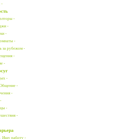
 -
сть
элторы -
джи -
ки -
омнаты -
 за рубежом -
ещения -
е -
осуг
ых -
 Общение -
чения -
-
цы -
ешествия -
арьера
. Ищу работу -