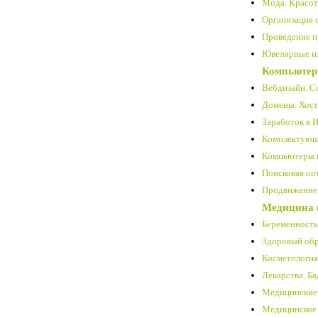
Мода. Красота
Организация с
Проведение п
Ювелирные из
Компьютер
Вебдизайн. Со
Домены. Хост
Заработок в И
Комплектующ
Компьютеры и
Поисковая оп
Продвижение 
Медицина 
Беременность
Здоровый обр
Косметология 
Лекарства. Ба
Медицинские 
Медицинское 