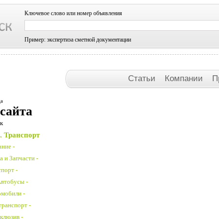
Ключевое слово или номер объявления
Пример: экспертиза сметной документации
Статьи
Компании
П
ца
 сайта
к
. Транспорт
ние -
 и Запчасти -
порт -
Автобусы -
омобили -
транспорт -
клюзив -