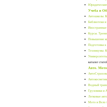
Юридические 
Учеба и Об
Автошколы. К
Библиотеки и
Иностранные 
Курсы. Трени
Повышение кв
Подготовка к
Техникумы. К
Университеты.
каталог стате
Авто. Мото
АвтоСтрахова
Автокосметика
Водный транс
Грузовики и 
Легковые авт
Мото и Вело 