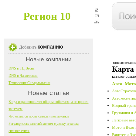
Регион 10
компанию
Добавить
Новые компании
главная страни
Карта
DNS в ТЦ Весна
DNS в Чапаевском
каталог ссыло
Технопоинт Склад-магазин
Авто. Мото
АвтоСтрахова
Новые статьи
Автокосметика
Когда игра становится общим событием, а не просто
Водный транс
занятием
Грузовики и 
Что остаётся после сеанса и постановки
Легковые авт
Регулярность занятий меняет музыку и танцы
Мото и Вело 
сильнее стиля
Раритет и Экс