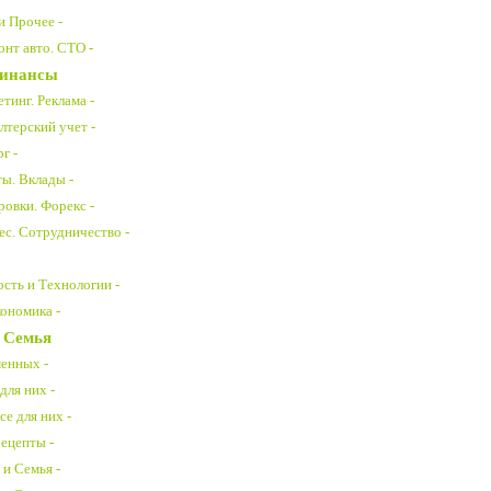
и Прочее -
нт авто. СТО -
Финансы
тинг. Реклама -
лтерский учет -
г -
ты. Вклады -
ровки. Форекс -
ес. Сотрудничество -
ть и Технологии -
ономика -
 Семья
менных -
для них -
е для них -
рецепты -
 и Семья -