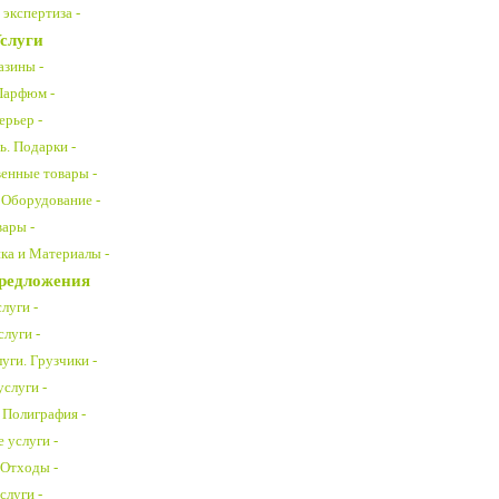
экспертиза -
слуги
азины -
Парфюм -
ерьер -
ь. Подарки -
енные товары -
 Оборудование -
ары -
ка и Материалы -
Предложения
луги -
луги -
уги. Грузчики -
слуги -
 Полиграфия -
 услуги -
 Отходы -
слуги -