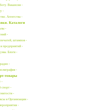
боту. Вакансии -
у -
во. Агентства -
вки. Каталоги
алы -
ений -
печатей, штампов -
 и предприятий -
умы. Блоги -
радио -
полиграфия -
рт-товары
 -
спорт -
енитости -
ксы и Организации -
ероприятия -