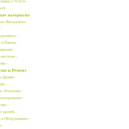
овары и Услуги -
ей -
ные материалы
та. Инструмент -
-
дукция и... -
 и Плитка -
крытия -
лиэтилен -
лки -
тво и Ремонт
и Дизайн -
во -
. Отопление -
ектирование -
лка -
зданий,... -
 и Оборудование -
е -