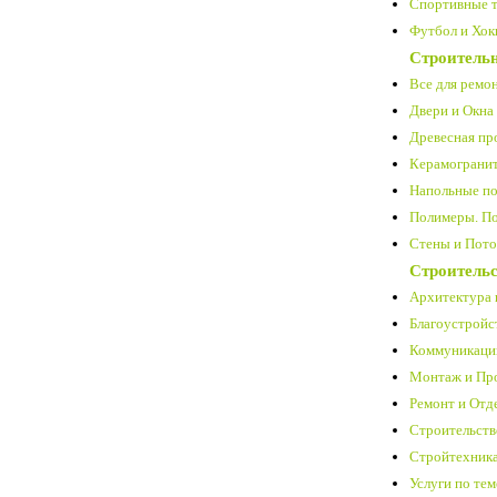
Спортивные т
Футбол и Хокк
Строитель
Все для ремон
Двери и Окна 
Древесная про
Керамогранит
Напольные по
Полимеры. По
Стены и Пото
Строительс
Архитектура 
Благоустройст
Коммуникации
Монтаж и Про
Ремонт и Отде
Строительство 
Стройтехника
Услуги по тем