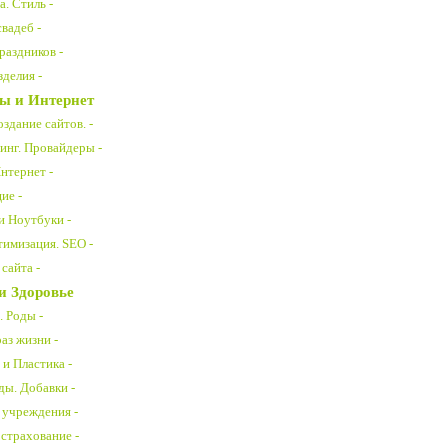
. Стиль -
вадеб -
раздников -
делия -
ы и Интернет
здание сайтов. -
инг. Провайдеры -
нтернет -
ие -
 Ноутбуки -
тимизация. SEO -
сайта -
и Здоровье
. Роды -
аз жизни -
и Пластика -
ды. Добавки -
учреждения -
страхование -