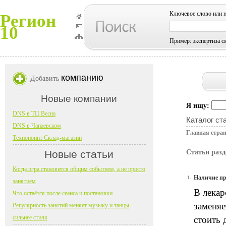
Ключевое слово или 
Регион
10
Пример: экспертиза с
компанию
Добавить
Новые компании
Я ищу:
DNS в ТЦ Весна
Каталог ст
DNS в Чапаевском
Главная стра
Технопоинт Склад-магазин
Новые статьи
Статьи разд
Когда игра становится общим событием, а не просто
Наличие пр
1.
занятием
В лекар
Что остаётся после сеанса и постановки
заменяе
Регулярность занятий меняет музыку и танцы
сильнее стиля
стоить 