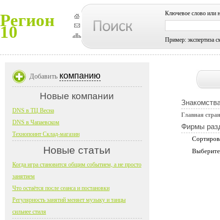
Ключевое слово или 
Регион
10
Пример: экспертиза с
компанию
Добавить
Новые компании
Знакомств
DNS в ТЦ Весна
Главная стра
DNS в Чапаевском
Фирмы раз
Технопоинт Склад-магазин
Сортиров
Новые статьи
Выберите
Когда игра становится общим событием, а не просто
занятием
Что остаётся после сеанса и постановки
Регулярность занятий меняет музыку и танцы
сильнее стиля