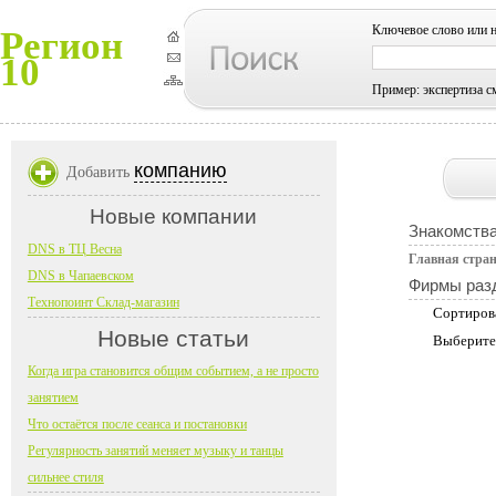
Ключевое слово или 
Регион
10
Пример: экспертиза с
компанию
Добавить
Новые компании
Знакомств
DNS в ТЦ Весна
Главная стра
DNS в Чапаевском
Фирмы раз
Технопоинт Склад-магазин
Сортиров
Новые статьи
Выберите
Когда игра становится общим событием, а не просто
занятием
Что остаётся после сеанса и постановки
Регулярность занятий меняет музыку и танцы
сильнее стиля